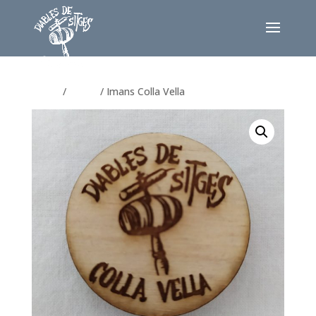
Home
/
Imans
/ Imans Colla Vella