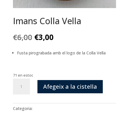
Imans Colla Vella
El
El
€
6,00
€
3,00
preu
preu
original
actual
Fusta pirograbada amb el logo de la Colla Vella
era:
és:
€6,00.
€3,00.
71 en estoc
quantitat
Afegeix a la cistella
de
Imans
Colla
Vella
Categoria:
Imans